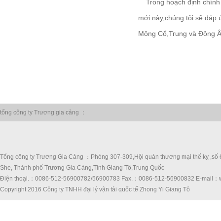
Trong hoạch định chính s
mới này,chúng tôi sẽ đáp
Mông Cổ,Trung và Đông Âu
tổng công ty Trương gia cảng ：
Tổng công ty Trương Gia Cảng ：Phòng 307-309,Hội quán thương mại thế kỵ ,số 
She, Thành phố Trương Gia Cảng,Tỉnh Giang Tô,Trung Quốc
Điện thoại.：0086-512-56900782/56900783 Fax.：0086-512-56900832 E-mail：w
Copyright 2016 Công ty TNHH đại lý vận tải quốc tế Zhong Yi Giang Tô